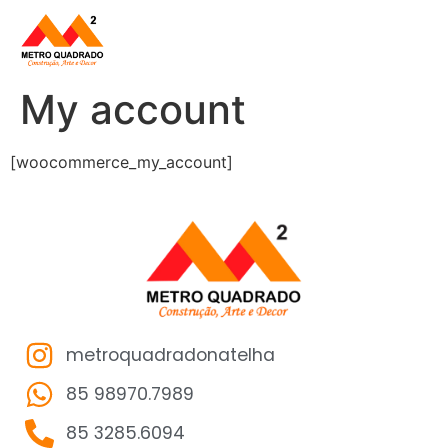
My account
[woocommerce_my_account]
metroquadradonatelha
85 98970.7989
85 3285.6094